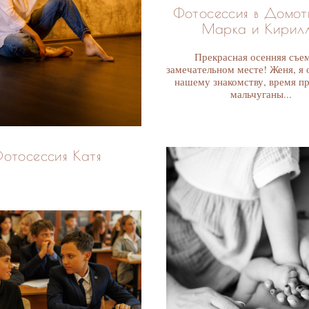
Фотосессия в Домот
Марка и Кирил
Прекрасная осенняя съем
замечательном месте! Женя, я 
нашему знакомству, время пр
мальчуганы...
отосессия Катя