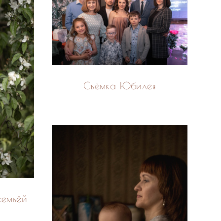
Съёмка Юбилея
семьёй