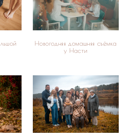
Новогодняя домашняя съёмка
ольшой
у Насти