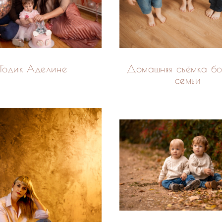
Годик Аделине
Домашняя съёмка б
семьи