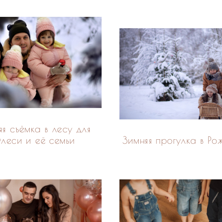
яя съёмка в лесу для
леси и её семьи
Зимняя прогулка в Ро