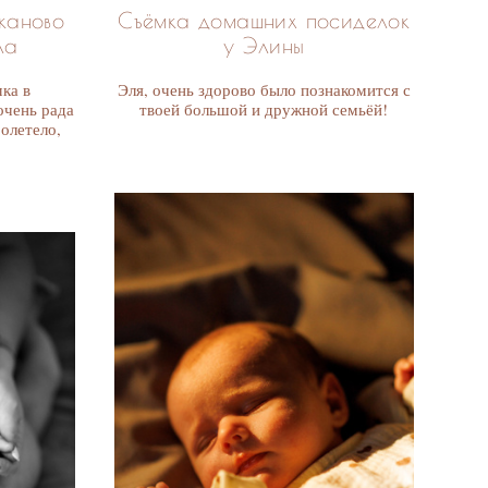
Съёмка домашних посиделок
каново
у Элины
ла
Эля, очень здорово было познакомится с
ка в
твоей большой и дружной семьёй!
очень рада
олетело,