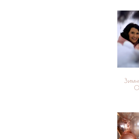
Зимн
О