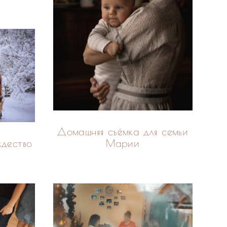
Домашняя съёмка для семьи
Марии
ждество